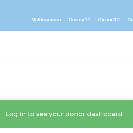
Willkommen
Carina11
Carina12
Ca