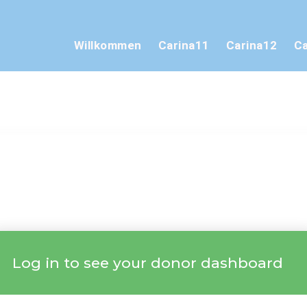
Willkommen
Carina11
Carina12
Ca