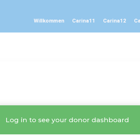
Willkommen
Carina11
Carina12
Ca